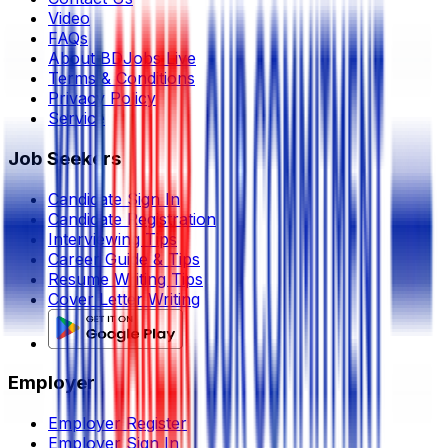
Video
FAQs
About BDJobs Live
Terms & Conditions
Privacy Policy
Service
Job Seekers
Candidate Sign In
Candidate Registration
Interviewing Tips
Career Guide & Tips
Resume Writing Tips
Cover Letter Writing
Employer
Employer Register
Employer Sign In