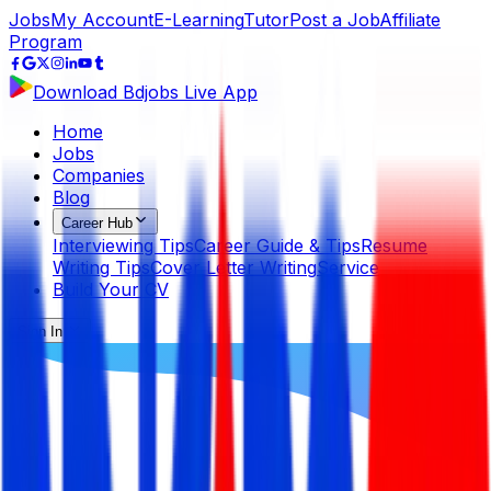
Jobs
My Account
E-Learning
Tutor
Post a Job
Affiliate
Program
Download Bdjobs Live App
Home
Jobs
Companies
Blog
Career Hub
Interviewing Tips
Career Guide & Tips
Resume
Writing Tips
Cover Letter Writing
Service
Build Your CV
Sign In