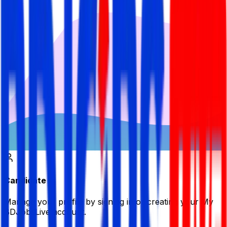
Candidate
Manage your profile by signing in or creating your My
BDJobsLive account.