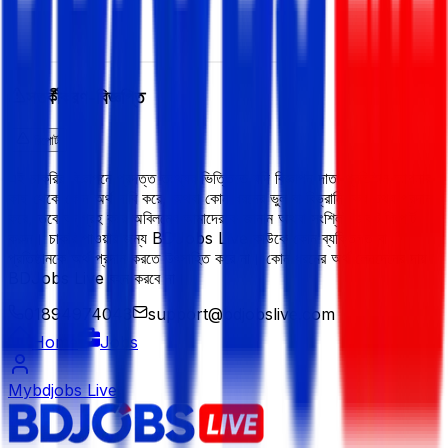
সতর্কীকরণ-বিজ্ঞপ্তি
রিপোর্ট
এই চাকরির বিজ্ঞাপনে প্রদত্ত তথ্যের ভিত্তিতে যদি বিজ্ঞাপন দাতা প্রতিষ্ঠান আপনার
কাছ থেকে কোন অর্থ দাবি করে, অথবা কোন ধরনের ভুল বা বিভ্রান্তিকর তথ্য প্রদান
করে, তবে অনুগ্রহ করে অবিলম্বে আমাদেরকে জানান অথবা সংশ্লিষ্ট জবটি রিপোর্ট
করুন। চাকরি পাওয়ার জন্য BDJobs Live কাউকে কোন ব্যক্তিগত বা
প্রতিষ্ঠানকে অর্থ প্রদান করতে উৎসাহিত করে না। কোন ধরনের অর্থ লেনদেনের দায়
BDJobs Live বহন করবে না।
01894974043
support@bdjobslive.com
Home
Jobs
Mybdjobs Live