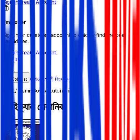
Sign in
Create Account
Employer
Sign in or create an account to quickly find the best
candidates.
Sign in
Create Account
Sign In
বাংলাদেশ পল্লী বিদ্যুতায়ন বোর্ড
Job List
Govt./ Semi-Govt./ Autonomous
ভেহিক্যাল মেকানিক