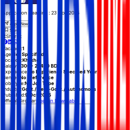
Application Deadline :
23 Nov 2025
Apply Now
Save
Share :
Vacancy:
1
Age:
Not Specified
Location:
Khilkhet
Salary:
9300 - 22490 BDT
Experience:
No Experience Specified Year
Gender:
No Preference
Job Type:
No Job Type
Industry:
Govt./ Semi-Govt./ Autonomous
Published:
9 Oct 2025
Official Circular
Open in New Tab