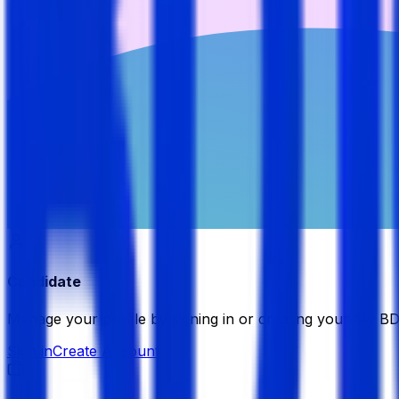
Candidate
Manage your profile by signing in or creating your My B
Sign in
Create Account