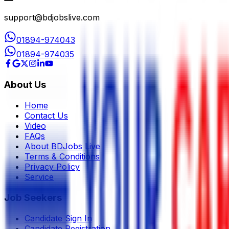
support@bdjobslive.com
01894-974043
01894-974035
About Us
Home
Contact Us
Video
FAQs
About BDJobs Live
Terms & Conditions
Privacy Policy
Service
Job Seekers
Candidate Sign In
Candidate Registration