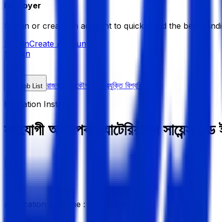
Employer
Sign in or create an account to quickly find the best candi
Sign in
Create Account
Sign In
রাজশাহী প্রকৌশল ও প্রযুক্তি বিশ্ববিদ্যালয়
Job List
Education Institute
সহযোগী অধ্যাপক ম্যাটেরিয়ালস সায়েন্স এন্ড ই
Application Deadline :
1 Jul 2026