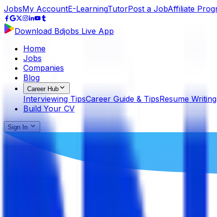
Jobs
My Account
E-Learning
Tutor
Post a Job
Affiliate Pro
Download Bdjobs Live App
Home
Jobs
Companies
Blog
Career Hub
Interviewing Tips
Career Guide & Tips
Resume Writing
Build Your CV
Sign In