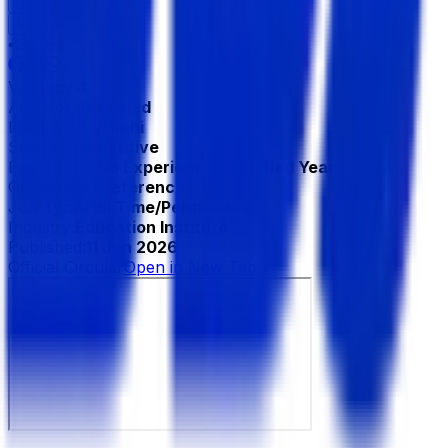
Apply Now
Save
Share :
Vacancy:
4
Age:
Not Specified
Location:
Rajshahi
Salary:
Competitive
Experience:
No Experience Specified Year
Gender:
No Preference
Job Type:
Full Time/Permanent
Industry:
Education Institute
Published:
11 Jun 2026
Official Circular
Open in New Tab