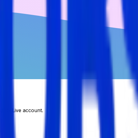
DJobsLive account.