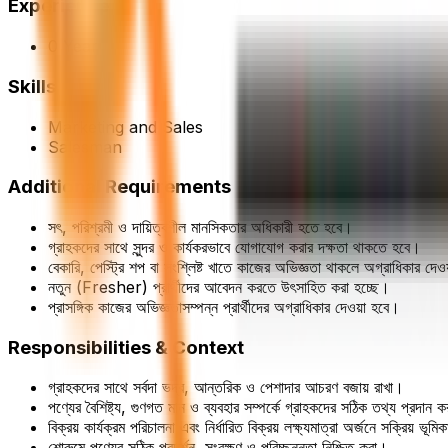
Experience
0 Year
Skills
Marketing and Sales
Salesman
Additional Requirements
সৎ, পরিশ্রমী ও দায়িত্বশীল মানসিকতার অধিকারী হতে হবে।
গ্রাহকদের সাথে সুন্দর ও কার্যকরভাবে যোগাযোগ করার দক্ষতা থাকতে হবে।
বেকারি, পেস্ট্রি শপ বা সংশ্লিষ্ট খাতে কাজের অভিজ্ঞতা থাকলে অগ্রাধিকার দে
নতুন (Fresher) প্রার্থীদের আবেদন করতে উৎসাহিত করা হচ্ছে।
প্রাসঙ্গিক কাজের অভিজ্ঞতাসম্পন্ন প্রার্থীদের অগ্রাধিকার দেওয়া হবে।
Responsibilities & Context
গ্রাহকদের সাথে সর্বদা ভদ্র, আন্তরিক ও পেশাদার আচরণ বজায় রাখা।
পণ্যের বৈশিষ্ট্য, গুণগত মান ও ব্যবহার সম্পর্কে গ্রাহকদের সঠিক তথ্য প্রদান 
বিক্রয় কার্যক্রম পরিচালনা এবং নির্ধারিত বিক্রয় লক্ষ্যমাত্রা অর্জনে সক্রিয় ভূম
শোরুমে পণ্যের সঠিক প্রদর্শন, সংরক্ষণ ও পরিচ্ছন্নতা নিশ্চিত করা।