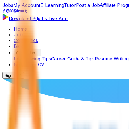
Jobs
My Account
E-Learning
Tutor
Post a Job
Affiliate Pro
Download Bdjobs Live App
Home
Jobs
Companies
Blog
Career Hub
Interviewing Tips
Career Guide & Tips
Resume Writing
Build Your CV
Sign In