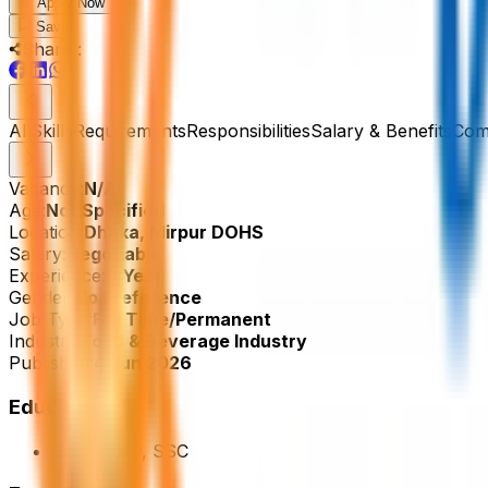
Apply Now
Save
Share :
All
Skills
Requirements
Responsibilities
Salary & Benefits
Com
Vacancy:
N/A
Age:
Not Specified
Location:
Dhaka, Mirpur DOHS
Salary:
Negotiable
Experience:
0 Year
Gender:
No Preference
Job Type:
Full Time/Permanent
Industry:
Food & Beverage Industry
Published:
4 Jun 2026
Education
Secondary, SSC