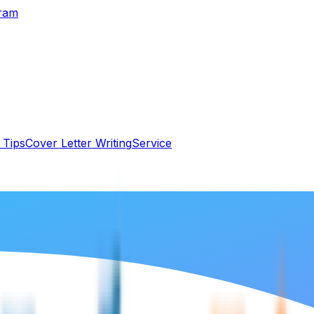
gram
 Tips
Cover Letter Writing
Service