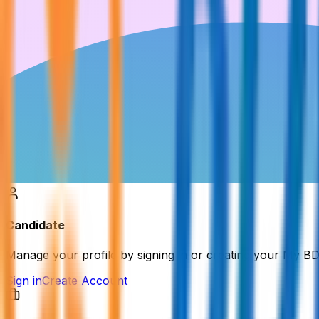
Candidate
Manage your profile by signing in or creating your My B
Sign in
Create Account