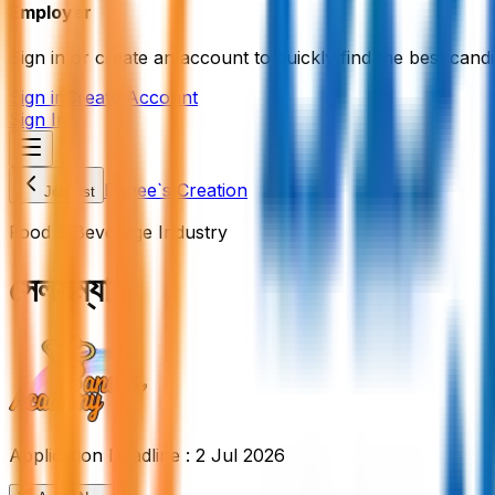
Employer
Sign in or create an account to quickly find the best candi
Sign in
Create Account
Sign In
Banee`s Creation
Job List
Food & Beverage Industry
সেলসম্যান
Application Deadline :
2 Jul 2026