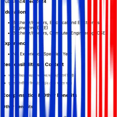
Published:
4 Dec 2024
Education
Bachelor/Honors, Electrical and Electronics
Engineering (EEE)
Bachelor/Honors, Computer Engineering (CSE)
Experience
No Experience Specified Year
Responsibilities & Context
সংশ্লিষ্ট বিষয়ে ৪ বছরের সম্মানসহ স্নাতক/মাস্টার্স ডিগ্রী।
ন্যূনতম তিনটি ১ম বিভাগ/শ্রেণী/এ গ্রেড থাকতে হবে।
Compensation & Other Benefits
Other Benefits