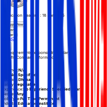
Application Deadline :
18 Jan 2025
Apply Now
Save
Share :
All
Requirements
Responsibilities
Salary &
Benefits
Company Information
Vacancy:
N/A
Age:
Not Specified
Location:
Dhaka
Salary:
Negotiable
Experience:
No Experience Specified Year
Gender:
Any
Job Type:
Full Time/Permanent
Industry:
Education Institute