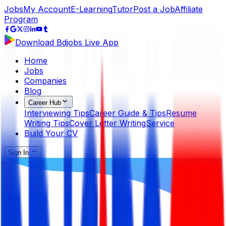
Jobs
My Account
E-Learning
Tutor
Post a Job
Affiliate
Program
Download Bdjobs Live App
Home
Jobs
Companies
Blog
Career Hub
Interviewing Tips
Career Guide & Tips
Resume
Writing Tips
Cover Letter Writing
Service
Build Your CV
Sign In