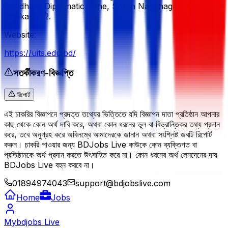
Baridhara Diplomatic Zone, South Nayanagar, Vatara,
Dhaka-1212.
Website:
https://uits.edu.bd/
সতর্কীকরণ-বিজ্ঞপ্তি
রিপোর্ট
এই চাকরির বিজ্ঞাপনে প্রদত্ত তথ্যের ভিত্তিতে যদি বিজ্ঞাপন দাতা প্রতিষ্ঠান আপনার
কাছ থেকে কোন অর্থ দাবি করে, অথবা কোন ধরনের ভুল বা বিভ্রান্তিকর তথ্য প্রদান
করে, তবে অনুগ্রহ করে অবিলম্বে আমাদেরকে জানান অথবা সংশ্লিষ্ট জবটি রিপোর্ট
করুন। চাকরি পাওয়ার জন্য BDJobs Live কাউকে কোন ব্যক্তিগত বা
প্রতিষ্ঠানকে অর্থ প্রদান করতে উৎসাহিত করে না। কোন ধরনের অর্থ লেনদেনের দায়
BDJobs Live বহন করবে না।
01894974043
support@bdjobslive.com
Home
Jobs
Mybdjobs Live