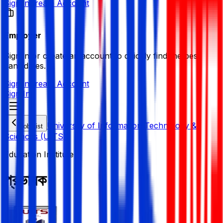
Sign in
Create Account
Employer
Sign in or create an account to quickly find the best
candidates.
Sign in
Create Account
Sign In
University of Information Technology &
Job List
Sciences (UITS)
Education Institute
প্রভাষক