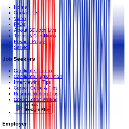
Home
Contact Us
Video
FAQs
About BDJobs Live
Terms & Conditions
Privacy Policy
Service
Job Seekers
Candidate Sign In
Candidate Registration
Interviewing Tips
Career Guide & Tips
Resume Writing Tips
Cover Letter Writing
Employer