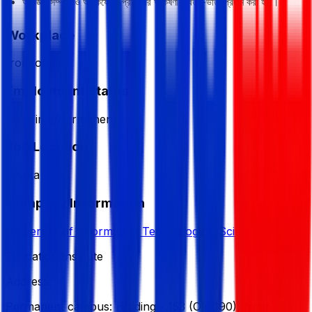
অভিজ্ঞতাসম্পন্ন ও অধিকযোগ্য প্রার্থীদের আকর্ষণীয় বেতন-ভাতা প্রদান করা হবে।
Workplace
from office
Employment Status
Full Time/Permanent
Job Location
Dhaka
Company Information
University of Information Technology & Sciences (UITS)
Education Institute
Address:
Permanent campus: Holding - 153 (Old 190), Near