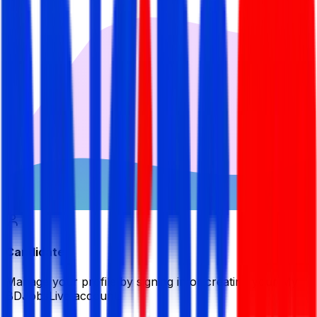
Candidate
Manage your profile by signing in or creating your My
BDJobsLive account.