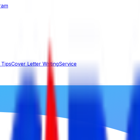
gram
 Tips
Cover Letter Writing
Service