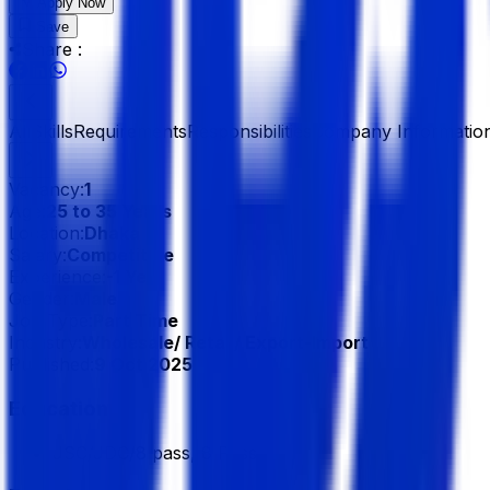
Apply Now
Save
Share :
All
Skills
Requirements
Responsibilities
Company Informatio
Vacancy:
1
Age:
25 to 35 Years
Location:
Dhaka
Salary:
Competitive
Experience:
-1 Year
Gender:
Male
Job Type:
Part Time
Industry:
Wholesale/ Retail/ Export-Import
Published:
9 Oct 2025
Education
JSC/JDC/8 pass, 8 Pass