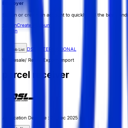
Employer
Sign in or create an account to quickly find the best candi
Sign in
Create Account
Sign In
DSL INTERNATIONAL
Job List
Wholesale/ Retail/ Export-Import
parcel receiver
Application Deadline :
23 Dec 2025