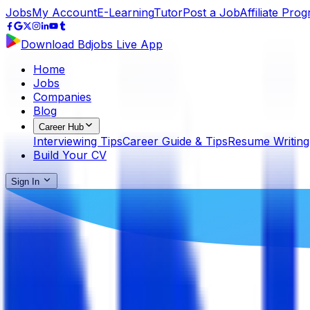
Jobs
My Account
E-Learning
Tutor
Post a Job
Affiliate Pro
Download Bdjobs Live App
Home
Jobs
Companies
Blog
Career Hub
Interviewing Tips
Career Guide & Tips
Resume Writing
Build Your CV
Sign In