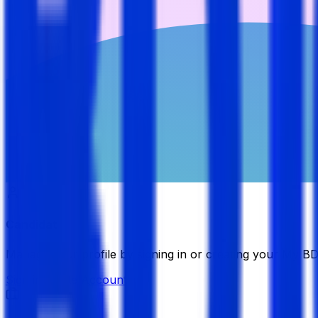
Candidate
Manage your profile by signing in or creating your My B
Sign in
Create Account