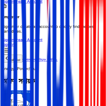
Sign in
Create Account
Employer
Sign in or create an account to quickly find the best
candidates.
Sign in
Create Account
Sign In
বরিশাল পল্লী বিদ্যুৎ সমিতি ২
Job List
Energy/ Power/ Fuel
অফিস সহায়ক