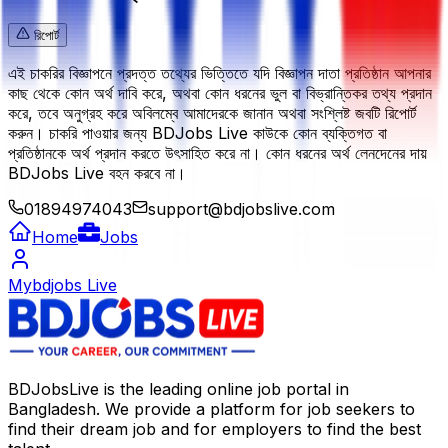
রিপোর্ট
এই চাকরির বিজ্ঞাপনে প্রদত্ত তথ্যের ভিত্তিতে যদি বিজ্ঞাপন দাতা প্রতিষ্ঠান আপনার
কাছ থেকে কোন অর্থ দাবি করে, অথবা কোন ধরনের ভুল বা বিভ্রান্তিকর তথ্য প্রদান
করে, তবে অনুগ্রহ করে অবিলম্বে আমাদেরকে জানান অথবা সংশ্লিষ্ট জবটি রিপোর্ট
করুন। চাকরি পাওয়ার জন্য BDJobs Live কাউকে কোন ব্যক্তিগত বা
প্রতিষ্ঠানকে অর্থ প্রদান করতে উৎসাহিত করে না। কোন ধরনের অর্থ লেনদেনের দায়
BDJobs Live বহন করবে না।
01894974043
support@bdjobslive.com
Home
Jobs
Mybdjobs Live
BDJobsLive is the leading online job portal in
Bangladesh. We provide a platform for job seekers to
find their dream job and for employers to find the best