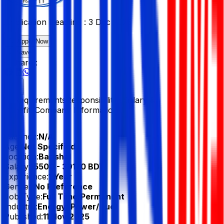
Application Deadline :
3 Dec 2025
Apply Now
Save
Share :
All
Requirements
Responsibilities
Salary &
Benefits
Company Information
Vacancy:
N/A
Age:
Not Specified
Location:
Barishal
Salary:
15500 - 39170 BDT
Experience:
1 Year
Gender:
No Preference
Job Type:
Full Time/Permanent
Industry:
Energy/ Power/ Fuel
Published:
11 Nov 2025