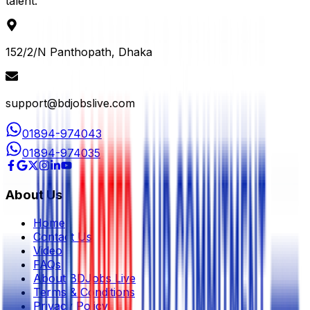
talent.
152/2/N Panthopath, Dhaka
support@bdjobslive.com
01894-974043
01894-974035
About Us
Home
Contact Us
Video
FAQs
About BDJobs Live
Terms & Conditions
Privacy Policy