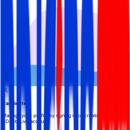
Candidate
Manage your profile by signing in or creating your My
BDJobsLive account.