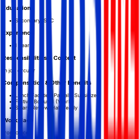
Education
Secondary, SSC
Experience
1 Year
Responsibilities & Context
In job circular
Compensation & Other Benefits
Lunch Facilities:
Partially Subsidized
Festival Bonus:
1
(Yearly)
Salary Review:
Half Yearly
Workplace
from office