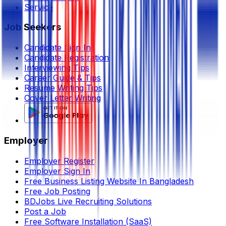
Service
Job Seekers
Candidate Sign In
Candidate Registration
Interviewing Tips
Career Guide & Tips
Resume Writing Tips
Cover Letter Writing
Employer
Employer Register
Employer Sign In
Free Business Listing Website In Bangladesh
Free Job Posting
BDJobs Live Recruiting Solutions
Post a Job
Free Software Installation (SaaS)