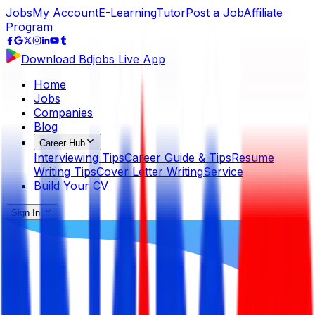
Jobs
My Account
E-Learning
Tutor
Post a Job
Affiliate
Program
Download Bdjobs Live App
Home
Jobs
Companies
Blog
Career Hub
Interviewing Tips
Career Guide & Tips
Resume
Writing Tips
Cover Letter Writing
Service
Build Your CV
Sign In