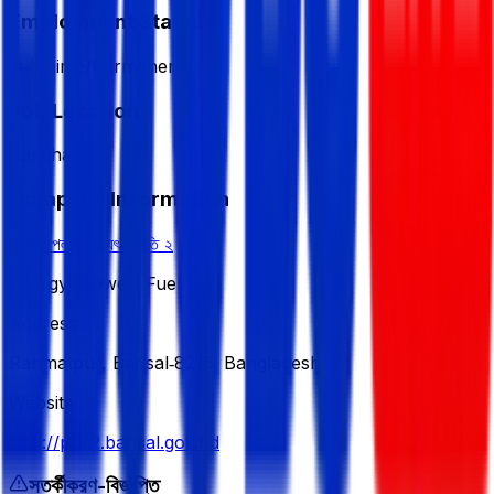
Employment Status
Full Time/Permanent
Job Location
Barishal
Company Information
বরিশাল পল্লী বিদ্যুৎ সমিতি ২
Energy/ Power/ Fuel
Address:
Rahmatpur, Barisal‑8216, Bangladesh
Website:
http://pbs2.barisal.gov.bd
সতর্কীকরণ-বিজ্ঞপ্তি