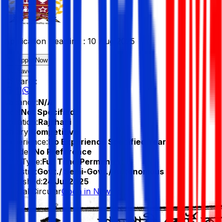
Application Deadline :
10 Aug 2025
Apply Now
Save
Share :
Vacancy:
N/A
Age:
Not Specified
Location:
Rajshahi
Salary:
Competitive
Experience:
No Experience Specified Year
Gender:
No Preference
Job Type:
Full Time/Permanent
Industry:
Govt./ Semi-Govt./ Autonomous
Published:
24 Jul 2025
Official Circular
Open in New Tab