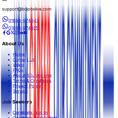
support@bdjobslive.com
01894-974043
01894-974035
About Us
Home
Contact Us
Video
FAQs
About BDJobs Live
Terms & Conditions
Privacy Policy
Service
Job Seekers
Candidate Sign In
Candidate Registration