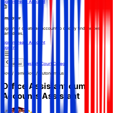
Sign in
Create Account
Employer
Sign in or create an account to quickly find the best
candidates.
Sign in
Create Account
Sign In
Rajshahi Court College
Job List
Govt./ Semi-Govt./ Autonomous
Office Assistant cum
Accounts Assistant