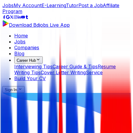
Jobs
My Account
E-Learning
Tutor
Post a Job
Affiliate
Program
Download Bdjobs Live App
Home
Jobs
Companies
Blog
Career Hub
Interviewing Tips
Career Guide & Tips
Resume
Writing Tips
Cover Letter Writing
Service
Build Your CV
Sign In