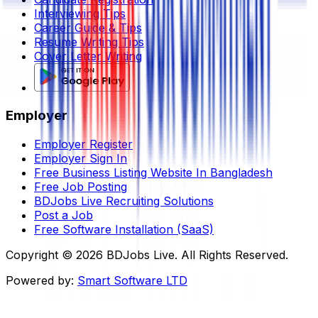
Interviewing Tips
Career Guide & Tips
Resume Writing Tips
Cover Letter Writing
Employer
Employer Register
Employer Sign In
Free Business Listing Website In Bangladesh
Free Job Posting
BDJobs Live Recruiting Solutions
Post a Job
Free Software Installation (SaaS)
Copyright ©
2026
BDJobs Live. All Rights Reserved.
Powered by:
Smart Software LTD