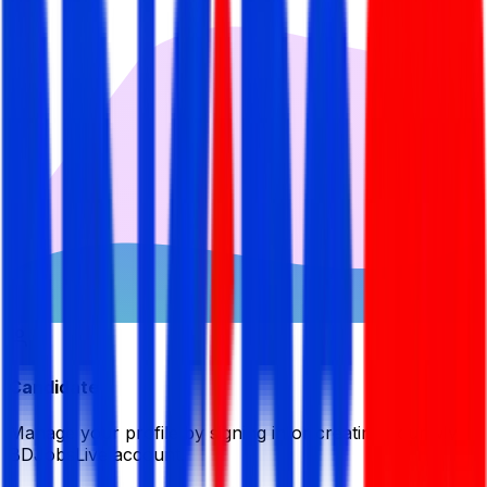
Candidate
Manage your profile by signing in or creating your My
BDJobsLive account.