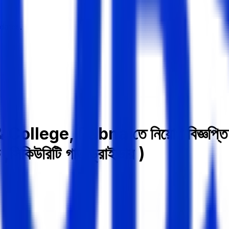
dates.
ege, Pabna তে নিয়োগ বিজ্ঞপ্তি ( অধ
,সিকিউরিটি গার্ড ড্রাইভার )