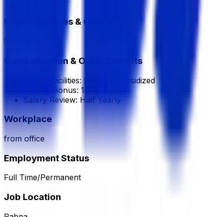
0 Year
Responsibilities & Context
নিয়োগ বিজ্ঞপ্তি
Compensation & Other Benefits
Lunch Facilities:
Partially Subsidized
Festival Bonus:
1
(Yearly)
Salary Review:
Half Yearly
Workplace
from office
Employment Status
Full Time/Permanent
Job Location
Pabna