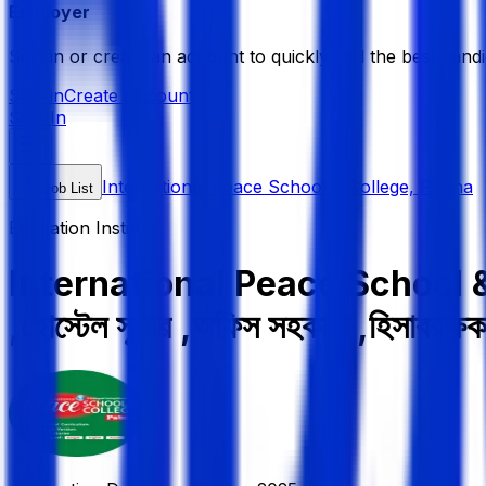
Employer
Sign in or create an account to quickly find the best candi
Sign in
Create Account
Sign In
International Peace School & College, Pabna
Job List
Education Institute
International Peace School & Coll
,হোস্টেল সুপার ,অফিস সহকারী ,হিসাবরক্ষক 