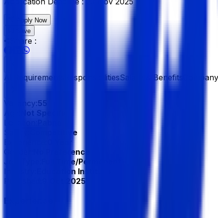
Application Deadline :
23 Nov 2025
Apply Now
Save
Share :
All
Requirements
Responsibilities
Salary & Benefits
Company 
Vacancy:
55
Age:
Not Specified
Location:
Pabna
Salary:
Competitive
Experience:
0 Year
Gender:
No Preference
Job Type:
Full Time/Permanent
Industry:
Education Institute
Published:
9 Oct 2025
Experience