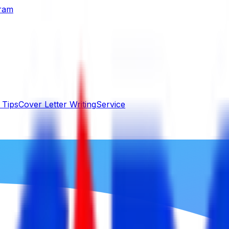
gram
 Tips
Cover Letter Writing
Service