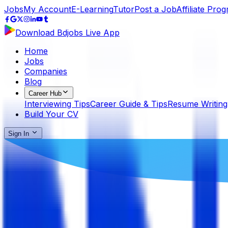
Jobs
My Account
E-Learning
Tutor
Post a Job
Affiliate Pro
Download Bdjobs Live App
Home
Jobs
Companies
Blog
Career Hub
Interviewing Tips
Career Guide & Tips
Resume Writing
Build Your CV
Sign In