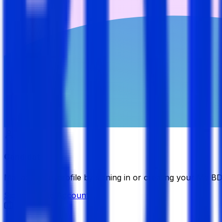
Candidate
Manage your profile by signing in or creating your My B
Sign in
Create Account