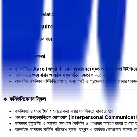
Skills
Customer Relationship
Additional Requirements
বয়স:
২২ থেকে ৪০ বছর
🔹 বাংলা টাইপিং দক্ষতা
কম্পিউটারে
Avro (অভ্র) কী-বোর্ড ব্যবহার করে দ্রুত ও নির্ভুল বাংলা টাইপিংয়ে
বিশেষভাবে
শুদ্ধ বানান ও সঠিক বাক্য গঠনে দক্ষতা
থাকতে হবে
অনলাইন কাস্টমার কমিউনিকেশনের জন্য স্পষ্ট ও প্রফেশনাল বাংলা লেখার সক্ষ
🔹 কমিউনিকেশন স্কিল
কাস্টমারদের সাথে ধৈর্য সহকারে কথা বলার মানসিকতা থাকতে হবে
চমৎকার
আন্তঃব্যক্তিক যোগাযোগ (Interpersonal Communicatio
কাস্টমার হ্যান্ডলিং ও সমস্যা সমাধানে ধৈর্যশীল ও পেশাদার আচরণ বজায় রাখতে 
অনলাইন কাস্টমার সার্ভিস পরিবেশে দ্রুত রেসপন্স ও কার্যকর যোগাযোগ দক্ষতা 