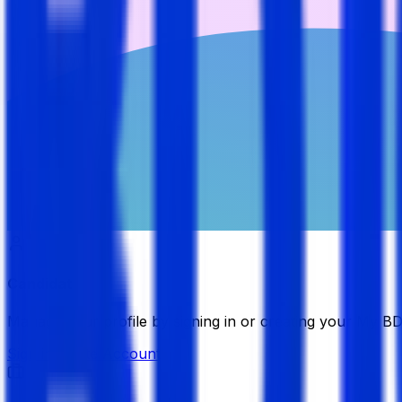
Candidate
Manage your profile by signing in or creating your My B
Sign in
Create Account