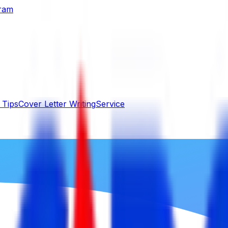
gram
 Tips
Cover Letter Writing
Service