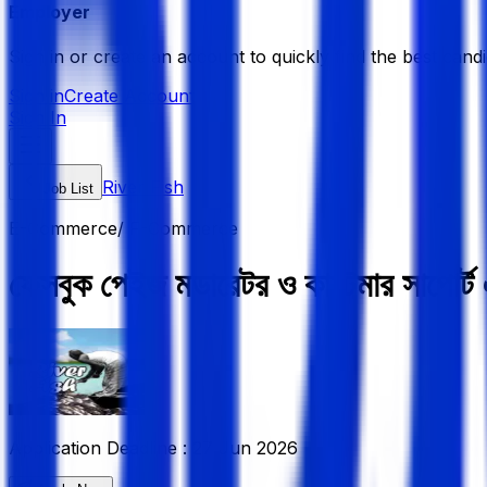
Employer
Sign in or create an account to quickly find the best candi
Sign in
Create Account
Sign In
River Fish
Job List
E-Commerce/ F-Commerce
ফেসবুক পেইজ মডারেটর ও কাস্টমার সাপোর্ট 
Application Deadline :
27 Jun 2026