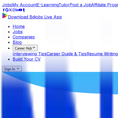
Jobs
My Account
E-Learning
Tutor
Post a Job
Affiliate Pro
Download Bdjobs Live App
Home
Jobs
Companies
Blog
Career Hub
Interviewing Tips
Career Guide & Tips
Resume Writing
Build Your CV
Sign In