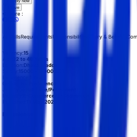
Apply Now
Save
Share :
All
Skills
Requirements
Responsibilities
Salary & Benefits
Com
Vacancy:
15
Age:
22 to 40 Years
Location:
Dhaka, Badda
Salary:
15000 - 18000 BDT
Experience:
1 Year
Gender:
No Preference
Job Type:
Full Time/Permanent
Industry:
E-Commerce/ F-Commerce
Published:
13 May 2026
Experience
1 Year