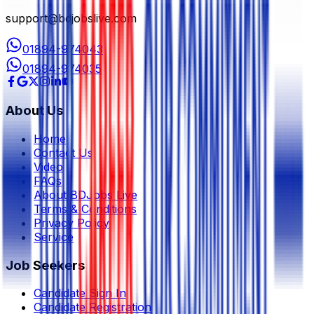
support@bdjobslive.com
01894-974043
01894-974035
About Us
Home
Contact Us
Video
FAQs
About BDJobs Live
Terms & Conditions
Privacy Policy
Service
Job Seekers
Candidate Sign In
Candidate Registration