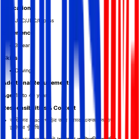
Education
JSC/JDC/8 pass
Experience
3 Year
Skills
Driving
Additional Requirements
Age:
18 to 40 years
Responsibilities & Context
অফিসের Hiace গাড়ির জন্য আমরা একজন অভিজ্ঞ
ড্রাইভার খুঁজছি।