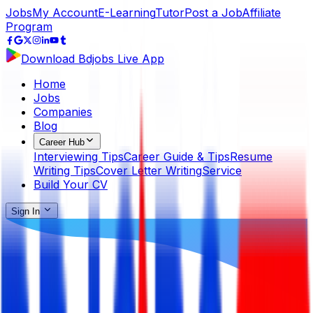
Jobs
My Account
E-Learning
Tutor
Post a Job
Affiliate
Program
Download Bdjobs Live App
Home
Jobs
Companies
Blog
Career Hub
Interviewing Tips
Career Guide & Tips
Resume
Writing Tips
Cover Letter Writing
Service
Build Your CV
Sign In