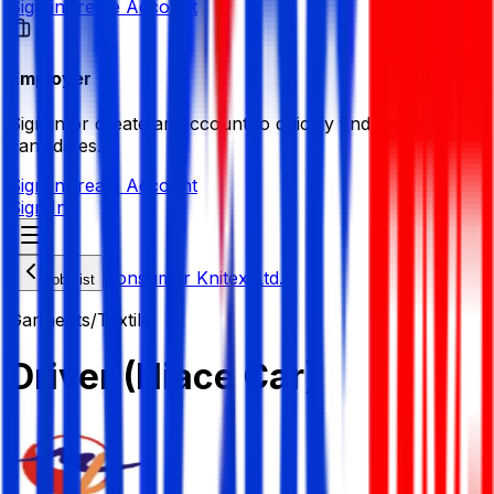
Sign in
Create Account
Employer
Sign in or create an account to quickly find the best
candidates.
Sign in
Create Account
Sign In
Consumer Knitex Ltd.
Job List
Garments/Textile
Driver (Hiace Car)