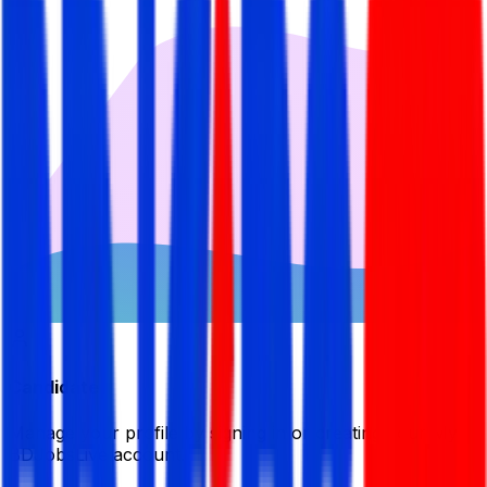
Candidate
Manage your profile by signing in or creating your My
BDJobsLive account.