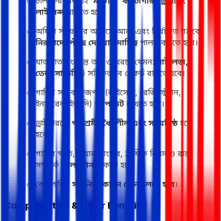
চালকের অবশ্যই
'মাঝারি' ক্যাটাগরির ড্রাইভিং
লাইসেন্স
থাকতে হবে।
অফিস স্টাফদের অফিসে আনা এবং নির্ধারিত গন্তব্যে
নিরাপদে পৌঁছে দেওয়ার দায়িত্ব
পালন করতে হবে।
যাতায়াত সংক্রান্ত তথ্য ও খরচ (যেমন:
মাইলেজ,
তেল, সার্ভিসিং
) সঠিকভাবে রেকর্ড রাখতে হবে।
গাড়ির সব কাগজপত্র (লাইসেন্স, রেজিস্ট্রেশন,
ইনস্যুরেন্স ইত্যাদি)
আপডেট
রাখতে হবে।
ড্রাইভারকে
পরিশ্রমী, ধৈর্যশীল এবং সময়নিষ্ঠ
হতে
হবে।
গাড়ির ক্ষতি, টায়ার পাংচার, ট্রাফিক নিয়ম ও রাস্তা
সম্পর্কে
ভাল জ্ঞান
থাকতে হবে।
কোম্পানির
সব নিয়মকানুন মেনে চলতে হবে
।
Compensation & Other Benefits