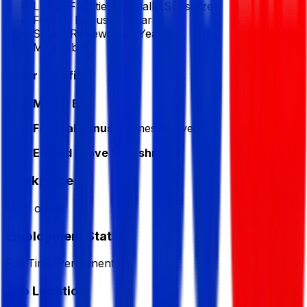
Lunch Facilities:
Partially Subsidized
Festival Bonus:
2
(Yearly)
Salary Review:
Half Yearly
Mobile bill
Other Benefits
Mobile Bill
Festival Bonus:
2 times per year
Earned Leave Encashment
Workplace
from office
Employment Status
Full Time/Permanent
Job Location