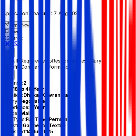
Application Deadline :
7 Aug 2025
Apply Now
Save
Share :
All
Skills
Requirements
Responsibilities
Salary &
Benefits
Company Information
Vacancy:
2
Age:
18 to 40 Years
Location:
Dhaka, Kawran Bazar
Salary:
Negotiable
Experience:
3 Year
Gender:
Male
Job Type:
Full Time/Permanent
Industry:
Garments/Textile
Published:
14 Jul 2025