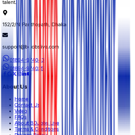
talent.
152/2/N Panthopath, Dhaka
support@bdjobslive.com
01894-974043
01894-974035
About Us
Home
Contact Us
Video
FAQs
About BDJobs Live
Terms & Conditions
Privacy Policy