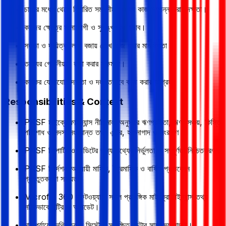
চাপের মধ্যে থেকে নির্ধারিত সময়সীমার মধ্যে কাজ সম্পন্ন করার দক্ষতা।
কাজের ক্ষেত্রে মনোযোগী ও সুশৃঙ্খল মনোভাব।
সততা ও দায়িত্বশীলতা বজায় রেখে কাজ করার মানসিকতা।
তথ্যের গোপনীয়তা রক্ষা করার সক্ষমতা।
কার্যকর যোগাযোগ দক্ষতা ও দলগতভাবে কাজ করার আগ্রহ।
Responsibilities & Context
PKSF মাইক্রোফাইন্যান্স নীতিমালা অনুসারে ঋণগ্রহীতা, ঋণ, সঞ্চয়, কিস্তি
পরিশোধ ও সদস্যসংক্রান্ত তথ্য এন্ট্রি, হালনাগাদ ও সংরক্ষণ।
PKSF রিপোর্টিং ও অডিটের জন্য তথ্যের নির্ভুলতা ও সম্পূর্ণতা নিশ্চিতকরণ।
PKSF নির্দেশনা অনুযায়ী মাসিক, ত্রৈমাসিক ও বার্ষিক প্রতিবেদন
প্রস্তুতকরণে সহায়তা।
Microfin 360 সফটওয়্যারে সকল প্রাসঙ্গিক মাইক্রোফাইন্যান্স তথ্য
সঠিকভাবে এন্ট্রি ও আপডেট।
মাঠ পর্যায়ের নথিপত্র ও সিস্টেমে সংরক্ষিত ডেটার সামঞ্জস্য যাচাই।