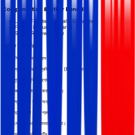
Compensation & Other Benefits
Lunch Facilities:
Partially Subsidized
Festival Bonus:
2
(Yearly)
Salary Review:
Yearly
Other Benefits
শিক্ষানবিশকাল ৬ মাস।
স্থায়ীকরণের পর প্রভিডেন্ট ফান্ড (PF) সুবিধা প্রদান।
গ্র্যাচুইটি সুবিধা প্রযোজ্য।
বছরে ২টি উৎসব বোনাস প্রদান।
স্বাস্থ্যসেবা সুবিধা অন্তর্ভুক্ত।
দুর্ঘটনা বীমা সুবিধা প্রদান।
মেজর মেডিকেল কাভারেজ সুবিধা।
জরুরি ও অর্জিত ছুটির সুবিধা।