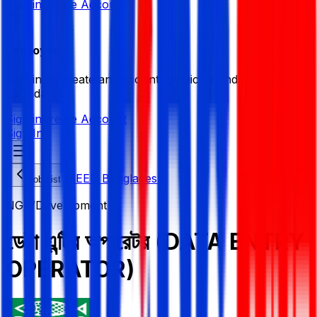
Sign in
Create Account
Employer
Sign in or create an account to quickly find the best
candidates.
Sign in
Create Account
Sign In
HEED Bangladesh
Job List
NGO/Development
ডেটা এন্ট্রি অপারেটর (DATA ENTRY
OPERATOR)