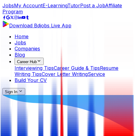
Jobs
My Account
E-Learning
Tutor
Post a Job
Affiliate
Program
Download Bdjobs Live App
Home
Jobs
Companies
Blog
Career Hub
Interviewing Tips
Career Guide & Tips
Resume
Writing Tips
Cover Letter Writing
Service
Build Your CV
Sign In