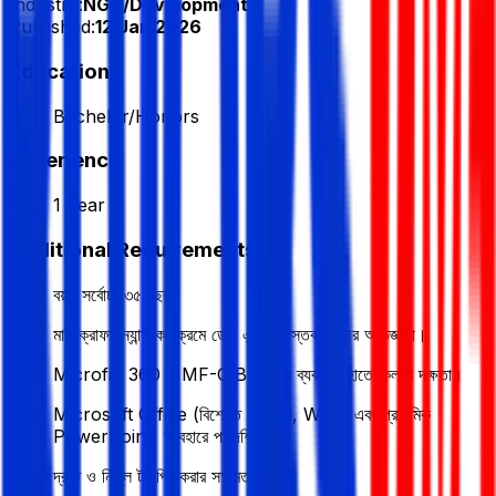
Industry:
NGO/Development
Published:
12 Jan 2026
Education
Bachelor/Honors
Experience
1 Year
Additional Requirements
বয়স সর্বোচ্চ ৩৫ বছর।
মাইক্রোফাইন্যান্স কার্যক্রমে ডেটা এন্ট্রির বাস্তব কাজের অভিজ্ঞতা।
Microfin 360 ও MF-CIB সিস্টেম ব্যবহারে হাতে-কলমে দক্ষতা।
Microsoft Office (বিশেষত Excel, Word এবং প্রাথমিক
PowerPoint) ব্যবহারে পারদর্শিতা।
দ্রুত ও নির্ভুল টাইপিং করার সক্ষমতা।