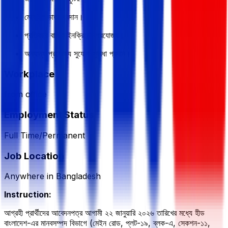
মোবাইল ভাতা প্রদান।
প্রতিবছর বার্ষিক ইনক্রিমেন্ট প্রযোজ্য।
অন্যান্য প্রযোজ্য সুযোগ-সুবিধা প্রদান।
Workplace
from office
Employment Status
Full Time/Permanent
Job Location
Anywhere in Bangladesh
Instruction:
আগ্রহী প্রার্থীদের আবেদনপত্র আগামী ২২ জানুয়ারি ২০২৬ তারিখের মধ্যে হীড
বাংলাদেশ-এর মানবসম্পদ বিভাগে (মেইন রোড, প্লট-১৯, ব্লক-এ, সেকশন-১১,