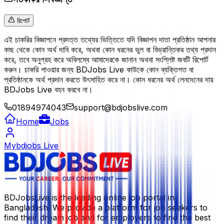
রিপোর্ট
এই চাকরির বিজ্ঞাপনে প্রদত্ত তথ্যের ভিত্তিতে যদি বিজ্ঞাপন দাতা প্রতিষ্ঠান আপনার
কাছ থেকে কোন অর্থ দাবি করে, অথবা কোন ধরনের ভুল বা বিভ্রান্তিকর তথ্য প্রদান
করে, তবে অনুগ্রহ করে অবিলম্বে আমাদেরকে জানান অথবা সংশ্লিষ্ট জবটি রিপোর্ট
করুন। চাকরি পাওয়ার জন্য BDJobs Live কাউকে কোন ব্যক্তিগত বা
প্রতিষ্ঠানকে অর্থ প্রদান করতে উৎসাহিত করে না। কোন ধরনের অর্থ লেনদেনের দায়
BDJobs Live বহন করবে না।
01894974043
support@bdjobslive.com
Home
Jobs
Mybdjobs Live
BDJobsLive is the leading online job portal in
Bangladesh. We provide a platform for job seekers to
find their dream job and for employers to find the best