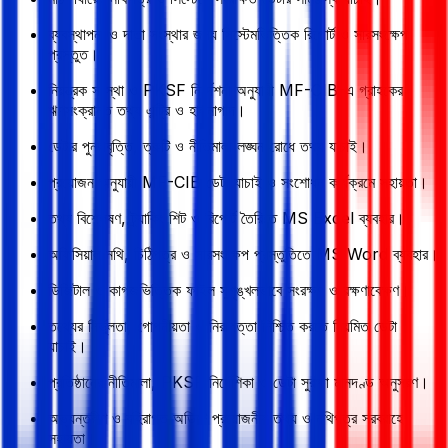
ব্যবস্থাপনা ও দাতা সংস্থার জন্য সিস্টেমভিত্তিক রিপোর্ট ও সারসংক্ষেপ
প্রস্তুত।
নিয়ন্ত্রক সংস্থা ও PKSF নির্দেশনা অনুযায়ী MF-CIB-এ গ্রাহকের
ঋণসংক্রান্ত তথ্য এন্ট্রি ও হালনাগাদ।
ডেটার পুনরাবৃত্তি, ত্রুটি ও নীতিমালা লঙ্ঘন রোধে তথ্য যাচাই।
প্রয়োজন অনুযায়ী MF-CIB ডেটা যাচাই ও সংশোধন কার্যক্রমে সহায়তা।
তথ্য বিশ্লেষণ, ট্র্যাকিং শিট ও রিপোর্ট তৈরিতে MS Excel ব্যবহার।
অফিসিয়াল নথি, চিঠিপত্র ও সারসংক্ষেপ প্রস্তুতিতে MS Word ব্যবহার।
ডিজিটাল ও কাগজভিত্তিক ফাইল সুশৃঙ্খলভাবে সংরক্ষণ ও রক্ষণাবেক্ষণ।
তথ্যের নির্ভুলতা, গোপনীয়তা ও নিরাপত্তা নিশ্চিত করতে নিয়মিত ডেটা
যাচাই।
প্রতিষ্ঠানের নীতিমালা, PKSF নির্দেশিকা ও ডেটা সুরক্ষা মানদণ্ড অনুসরণ।
অভ্যন্তরীণ ও বহিরাগত অডিটে প্রয়োজনীয় তথ্য ও নথিপত্র সরবরাহে
সহায়তা।