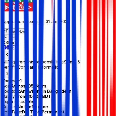
Application Deadline :
31 Jan 2026
Apply Now
Save
Share :
All
Requirements
Responsibilities
Salary &
Benefits
Company Information
Vacancy:
1
Age:
At most 35 Years
Location:
Anywhere in Bangladesh
Salary:
From 30000 BDT
Experience:
1 Year
Gender:
No Preference
Job Type:
Full Time/Permanent