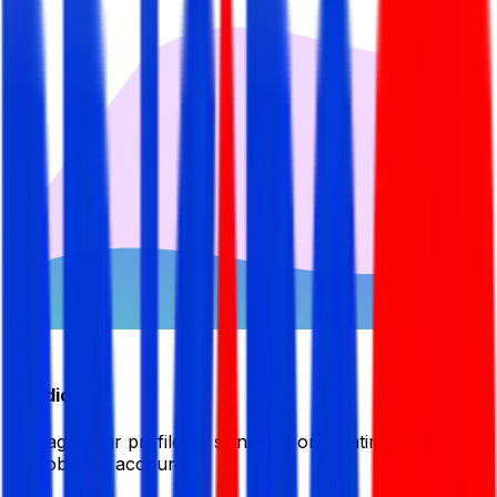
Candidate
Manage your profile by signing in or creating your My
BDJobsLive account.