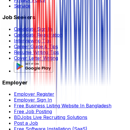
Service
Job Seekers
Candidate Sign In
Candidate Registration
Interviewing Tips
Career Guide & Tips
Resume Writing Tips
Cover Letter Writing
Employer
Employer Register
Employer Sign In
Free Business Listing Website In Bangladesh
Free Job Posting
BDJobs Live Recruiting Solutions
Post a Job
Free Software Installation (SaaS)