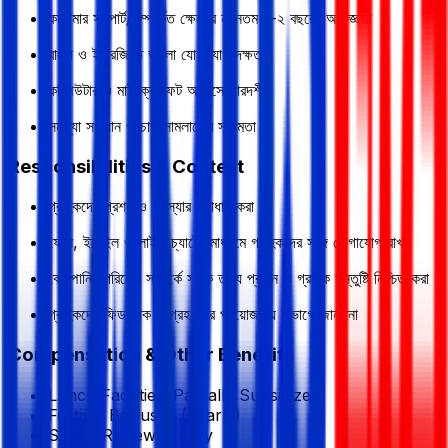
কাস্টমার সাপোর্ট/সম্পর্কিত ক্ষেত্রে ন্যূনতম ১-২ বছরের অভিজ্ঞতা
বাংলা ও ইংরেজিতে ভালো যোগাযোগ দক্ষতা
কম্পিউটার ও মাইক্রোসফট অফিসে পারদর্শী
সমস্যা সমাধান ও চাপ সামলানোর সক্ষমতা
Responsibilities & Context
গ্রাহকদের প্রশ্ন ও সমস্যার সমাধান করা
ফোন, ইমেইল ও লাইভ চ্যাটের মাধ্যমে গ্রাহকদের সঙ্গে যোগাযোগ রাখা
কোম্পানির পরিষেবা সম্পর্কে সঠিক তথ্য প্রদান ও গ্রাহক সন্তুষ্টি নিশ্চিত করা
গ্রাহকদের ফিডব্যাক সংগ্রহ করে প্রয়োজনীয় বিভাগে জানানো
Compensation & Other Benefits
Lunch Facilities:
Partially Subsidized
Festival Bonus:
2
(Yearly)
Salary Review:
Yearly