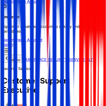
Sign in
Create Account
Employer
Sign in or create an account to quickly find the best
candidates.
Sign in
Create Account
Sign In
CARE FORCE SECURITY SERVICES LTD
Job List
Security Service
Customer Support
Executive