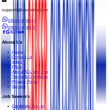
support@bdjobslive.com
01894-974043
01894-974035
About Us
Home
Contact Us
Video
FAQs
About BDJobs Live
Terms & Conditions
Privacy Policy
Service
Job Seekers
Candidate Sign In