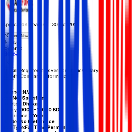
Application Deadline :
30 Oct 2025
Apply Now
Save
Share :
All
Skills
Requirements
Responsibilities
Salary &
Benefits
Company Information
Vacancy:
N/A
Age:
Not Specified
Location:
Dhaka
Salary:
10000 - 12000 BDT
Experience:
2 Year
Gender:
No Preference
Job Type:
Full Time/Permanent