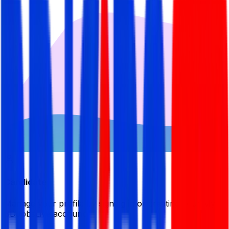
Candidate
Manage your profile by signing in or creating your My
BDJobsLive account.