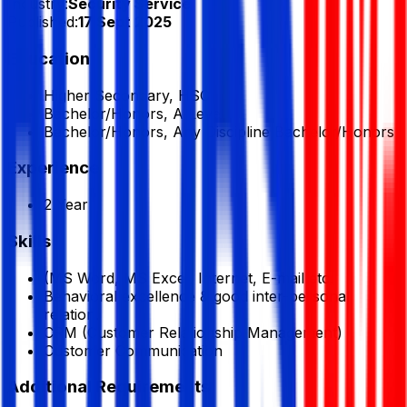
Industry:
Security Service
Published:
17 Sept 2025
Education
Higher Secondary, HSC
Bachelor/Honors, A Level
Bachelor/Honors, Any Discipline Bachelor/Honors
Experience
2 Year
Skills
(MS Word, MS Excel, Internet, E-mail etc.
Behavioral excellence & good inter-personal
relation.
CRM (Customer Relationship Management)
Customer Communication
Additional Requirements