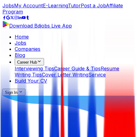
Jobs
My Account
E-Learning
Tutor
Post a Job
Affiliate
Program
Download Bdjobs Live App
Home
Jobs
Companies
Blog
Career Hub
Interviewing Tips
Career Guide & Tips
Resume
Writing Tips
Cover Letter Writing
Service
Build Your CV
Sign In