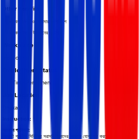
Other Benefits
বন্ধুত্বপূর্ণ ও পেশাদার কর্মপরিবেশ
কর্মজীবনের উন্নয়নের সুযোগ
Workplace
from office
Employment Status
Full Time/Permanent
Job Location
Dhaka
Instruction:
আবেদন প্রক্রিয়া:
আগ্রহী প্রার্থীরা সিভি সহ সরাসরি আমাদের অফিসে যোগাযোগ করতে পারেন অথবা